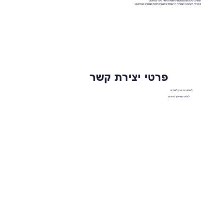
האוניברסיטה הטכנולוגית לתחומי הנדסה בעיר בודפשט
מכללת מקדניאל המכינה הרשמית של אוניברסיטת סמלוויס בבודפשט
פרטי יצירת קשר
לשיחה עם יועץ לימודים
לצ'אט עם יועץ לימודים