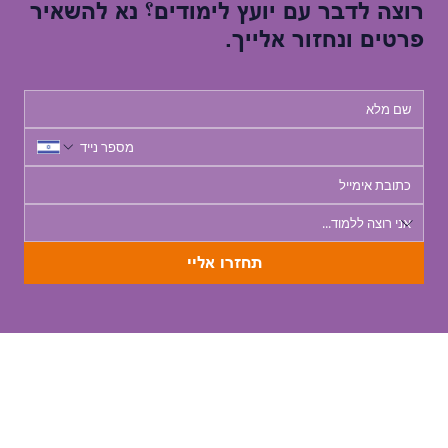
רוצה לדבר עם יועץ לימודים؟ נא להשאיר
פרטים ונחזור אלייך.
תחזרו אליי