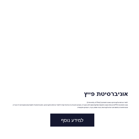
אוניברסיטת פייץ
לימודי הנדסת אלקטרוניקה באוניברסיטת פֵּץ' (University of Pécs)
אוניברסיטת פֵּץ' (PTE) היא אחת האוניברסיטאות הוותיקות והמובילות בהונגריה, המציעה תוכנית עדכנית וחדשנית ללימודי הנדסת אלקטרוניקה. התוכנית מיועדת לסטודנטים המעוניינים לרכוש ידע
מעשי ותיאורטי בתחומי מערכות אלקטרוניות, עיבוד אותות, בקרה, רובוטיקה ותקשורת.
למידע נוסף