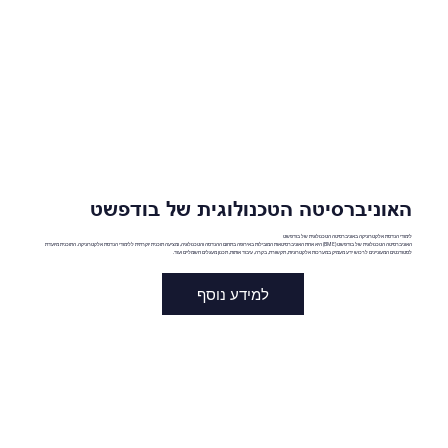
האוניברסיטה הטכנולוגית של בודפשט
לימודי הנדסת אלקטרוניקה באוניברסיטה הטכנולוגית של בודפשט
האוניברסיטה הטכנולוגית של בודפשט (BME) היא אחת האוניברסיטאות המובילות באירופה בתחום ההנדסה והטכנולוגיה, ומציעה תוכנית יוקרתית ללימודי הנדסת אלקטרוניקה. התוכנית מיועדת
לסטודנטים המעוניינים לרכוש ידע מעמיק במערכות אלקטרוניות, תקשורת, בקרה, עיבוד אותות, תכנון מעגלים חשמליים ועוד.
למידע נוסף