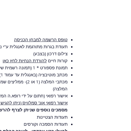
טופס הרשמה למבחן הכניסה
תעודת בגרות מתורגמת לאנגלית ע"י נו
צילום דרכון (בצבע)
קורות חיים
להורדת הנחיות לחץ כאן
תמונת פספורט * 1 (תמונה רשמית של הפנים)
מכתב מוטיבציה (באנגלית עד עמוד 1)
מכתבי המלצה (1 א
המלצה)
אישור רפואי (חתום על ידי רופא.ה ה
אישור רפואי אונ' סמלוויס (ניתן להגי
מסמכים נוספים שניתן לצרף להרשמ
תעודות הצטיינות
תעודות הסמכה וקורסים