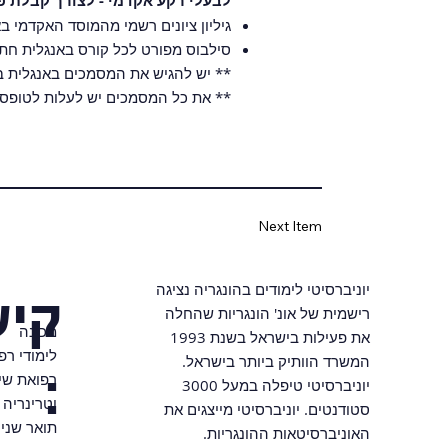
לבעלי רקע אקדמי - לצורך קבלת 
גיליון ציונים רשמי מהמוסד האקדמי ב
סילבוס מפורט לכל קורס באנגלית חתו
​** יש להגיש את המסמכים באנגלית 
** את כל המסמכים יש לעלות לטופ
Next Item
יוניברסיטי לימודים בהונגריה נציגה
קיש
רישמית של אונ' הונגריות שהחלה
מכינה
את פעילות בישראל בשנת 1993
לימודי רפ
המשרד הוותיק ביותר בישראל.
:
רפואת שינ
יוניברסיטי טיפלה במעל 3000
וטרינריה
סטודנטים. יוניברסיטי מייצגים את
תואר שני
האוניברסיטאות ההונגריות.