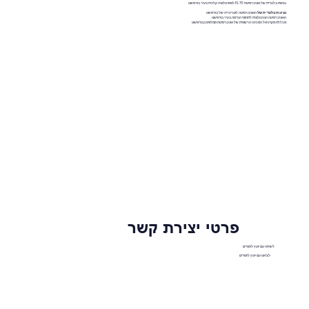
נציגות בלעדית של אוניברסיטת ELTE לפסיכולוגיה קלינית בעיר בודפשט
נציגות בלעדית של
האוניברסיטה לוטרינריה של בודפשט
האוניברסיטה הטכנולוגית לתחומי הנדסה בעיר בודפשט
מכללת מקדניאל המכינה הרשמית של אוניברסיטת סמלוויס בבודפשט
פרטי יצירת קשר
לשיחה עם יועץ לימודים
לצ'אט עם יועץ לימודים