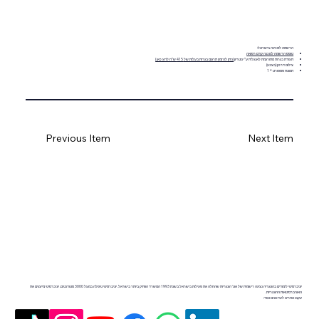
הרשמה למכינה בישראל:
טופס הרשמה למכנה קדם רפואה
תעודת בגרות מתורגמת לאנגלית ע"י נוטריון
(ניתן להזמין תרגום בגרות בעלות של 415 ש"ח לחץ כאן )
צילום דרכון (בצבע)
תמונת פספורט * 1
Previous Item
Next Item
יוניברסיטי לימודים בהונגריה נציגה רישמית של אונ' הונגריות שהחלה את פעילות בישראל בשנת 1993 המשרד הוותיק ביותר בישראל. יוניברסיטי טיפלה במעל 3000 סטודנטים. יוניברסיטי מייצגים את
האוניברסיטאות ההונגריות.
עקבו אחרינו לעדכונים ועוד: