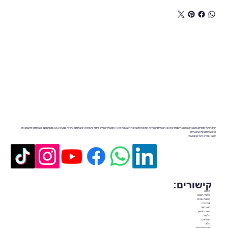
יוניברסיטי לימודים בהונגריה נציגה רישמית של אונ' הונגריות שהחלה את פעילות בישראל בשנת 1993 המשרד הוותיק ביותר בישראל. יוניברסיטי טיפלה במעל 3000 סטודנטים. יוניברסיטי מייצגים את
האוניברסיטאות ההונגריות.
עקבו אחרינו לעדכונים ועוד:
קישורים:
מכינה
לימודי רפואה
רפואת שיניים
וטרינריה
תואר שני
תואר ראשון
מלגות
ממליצים
בלוג
צור איתנו קשר