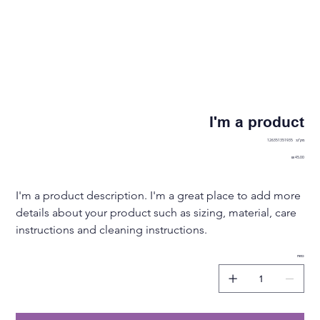
I'm a product
מק"ט
מק"ט:
126351351935
126351351935
מחיר
I'm a product description. I'm a great place to add more 
details about your product such as sizing, material, care 
instructions and cleaning instructions.
כמות