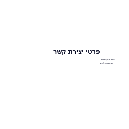
פרטי יצירת קשר
לשיחה עם יועץ לימודים
לצ'אט עם יועץ לימודים