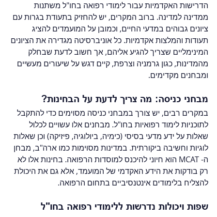
הדרישות האקדמיות עבור לימודי רפואה בחו"ל משתנות 
ממדינה למדינה. ברוב המקרים, יש להחזיק בתעודת בגרות עם 
ציונים גבוהים במדעי החיים, וכמובן על המועמדים להציג 
תעודות והמלצות אקדמיות. כל אוניברסיטה מגדירה את הציונים 
המינימליים שצריך להגיע אליהם, אך חשוב לדעת שבחלק 
מהמדינות, כגון גרמניה וצרפת, קיים דגש על שיעורים מעשיים 
ומבחנים מקדימים.
מבחני כניסה: מה צריך לדעת על הבחינות?
במקרים רבים, יש צורך במבחני כניסה מסוימים כדי להתקבל 
לתוכניות לימוד רפואיות בחו"ל. מבחנים אלו עשויים לכלול 
שאלות על ידע מדעי בסיסי (כימיה, ביולוגיה, פיזיקה) וכן שאלות 
לוגיות וחשיבה ביקורתית. במדינות מסוימות כמו ארה"ב, מבחן 
ה- MCAT הוא חיוני להיכנס למוסדות הרפואה. בחינות אלו לא 
רק בודקות את הידע האקדמי של המועמד, אלא גם את היכולת 
להצליח בלימודים אינטנסיביים בתחום הרפואה.
שפות ויכולות נדרשות ללימודי רפואה בחו"ל