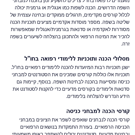
מועמדים לרפואה בחו"ל צריכים להשקיע זמן בהכנה למבחני 
השפה הדרושים. הכנה לשפות כמו אנגלית או גרמנית יכולה 
לכלול קורסים מקדימים, תרגולים ממוקדים ובחינה עצמית של 
שליטה בשפה. מספר מוסדות אקדמיים מציעים תוכניות הכנה 
מסודרות לאקדמיה או סדנאות בגרמנית/אנגלית שמאפשרות 
להכיר את המינוח הרפואי ולהתכונן בהצלחה לשיעורים בשפה 
זרה.
מסלולי הכנה ותוכניות ללימודי רפואה בחו"ל
ישנן תוכניות רבות המיועדות להכנה ללימודים רפואיים בחו"ל. 
תוכניות אלו כוללות קורסים שמכינים את הסטודנטים למבחני 
כניסה ומסייעות בהכנה לבחינות השפה. בנוסף, קיימות גם 
סדנאות ולימודים בקורסים מדעיים כדי להקנות לסטודנט את 
הידע הנדרש להצלחה בלימודים.
קורסי הכנה למבחני כניסה
קורסי הכנה לנבחנים שואפים לשפר את הציונים במבחני 
הכניסה הרפואיים. בעזרת התמקדות בנושאים הרפואיים 
ובחינות מדעיות, סטודנטים יכולים להשתפר באופן משמעותי 