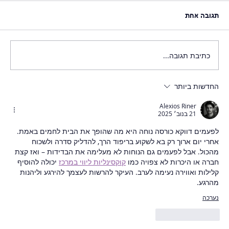
תגובה אחת
כתיבת תגובה...
החדשות ביותר
Alexios Riner
21 בנוב׳ 2025
לפעמים דווקא כורסה נוחה היא מה שהופך את הבית לחמים באמת. 
אחרי יום ארוך רק בא לשקוע בריפוד הרך, להדליק סדרה ולשכוח 
מהכול. אבל לפעמים גם הנוחות לא מעלימה את הבדידות – ואז קצת 
חברה או היכרות לא צפויה כמו 
קוקסינליות ליווי במרכז​
 יכולה להוסיף 
קלילות ואווירה נעימה לערב. העיקר להרשות לעצמך להירגע וליהנות 
מהרגע.
נערכה
לייק
להשיב