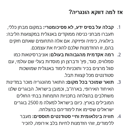
אז למה דווקא הונגריה?
קבלה על בסיס ידע, לא פסיכומטרי:
 במקום מבחן כללי, 
תעברו מבחני כניסה ממוקדים באנגלית במקצועות הליבה: 
ביולוגיה, כימיה ופיזיקה. אם אלה התחומים שאתם חזקים 
בהם, זו ההזדמנות שלכם להוכיח את עצמכם.
רמה אקדמית מהגבוהות בעולם:
 אוניברסיטאות כמו 
סמלוויס, סגד, פץ' ודברצן הן מוסדות בעלי שם עולמי, עם 
סגל מרצים בכיר ותוכניות לימוד באנגלית שמושכות 
סטודנטים מכל קצוות תבל.
תואר שמוכר בכל מקום:
 התואר מהונגריה מוכר במדינות 
האיחוד האירופי, בארה"ב, וכמובן בישראל. הבוגרים שלנו 
משתלבים בהצלחה בתכניות התמחות בבתי החולים 
המובילים בארץ. כיום בישראל למעלה מ 2500 בוגרים 
ישראלים שסיימו את לימודיהם בהצלחה.
חוויה בינלאומית וחיי סטודנטים תוססים:
 מעבר 
ללימודים, זוהי הזדמנות לחיות בלב אירופה, להכיר 