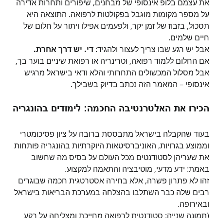
את עצמם בלופ אינסופי של מבחנים, שיפורים ותחרות אדירה 
על מספר מקומות מוגבל בפקולטות לרפואה. התוצאה היא 
תסכול, בזבוז של זמן יקר, ולפעמים אפילו ויתור על חלום של 
חיים שלמים.
אבל יש רגע שבו צריך לעצור ולהגיד: 
די. יש דרך אחרת.
אם החלום ללמוד רפואה, וטרינריה או רפואת שיניים בוער בך, 
אבל מסלול המכשולים התחרותי והלא ודאי בישראל מרגיש 
אינסופי – המאמר הזה נכתב בדיוק בשבילך.
הכירו את האלטרנטיבה החכמה: לימודים בהונגריה
בעוד שהקבלה בישראל מתבססת ברובה על ציון פסיכומטרי 
וממוצע בגרויות, האוניברסיטאות היוקרתיות בהונגריה פותחות 
את שעריהן לסטודנטים מכל העולם על בסיס מה שחשוב 
באמת: ידע מדעי, מוטיבציה והתאמה למקצוע.
זהו לא פתרון פשרה, אלא בחירה אסטרטגית חכמה שבוגרים 
רבים שלה כבר השתלבו בהצלחה במערכת הבריאות בישראל 
ובאירופה.
(תמונה שנייה: סטודנטית לרפואה מחייכת ומצליחה על רקע 