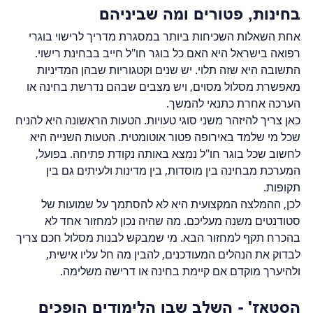
בחינות, פטורים ומה שביניהם
אחת השאלות השכיחות ביותר במסגרת מדריך לרישוי בוגרי 
רפואה בישראל היא האם כל בוגר חו"ל חייב בבחינת רישוי. 
התשובה היא שזה תלוי. יש שנים וקטגוריות שבהן המדיניות 
מאפשרת מסלול מסוים, ויש מצבים שבהם נדרשת בחינה או 
הערכה אחרת כתנאי להמשך.
כאן צריך להיזהר משני סוגי טעויות. הטעות הראשונה היא להניח 
שכל מי שלמד באירופה פטור אוטומטית. הטעות השנייה היא 
לחשוב שכל בוגר חו"ל נמצא באותה נקודת פתיחה. בפועל, 
המערכת מבחינה בין מוסדות, בין מדינות ולעיתים גם בין 
תקופות.
לכן, ההמלצה המקצועית היא לא להסתמך על שמועות של 
סטודנטים משנה מעליכם. מה שהיה נכון למחזור אחד לא 
בהכרח תקף למחזור הבא. מי שמבקש לבנות מסלול חכם צריך 
לבדוק את הנהלים המעודכנים, להבין מה חל עליו אישית, 
ולהיערך מוקדם אם קיימת בחינה או דרישה משלימה.
הסטאז' - השלב שבו הלימודים הופכים 