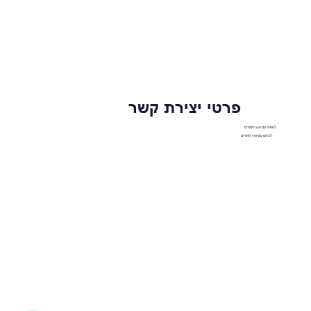
פרטי יצירת קשר
לשיחה עם יועץ לימודים
לצ'אט עם יועץ לימודים