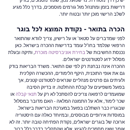
יש כן דרך מסודרת. מי שפועל נכון, שומר מסמכים, בודק 
דרישות בזמן ומתנהל מול גורמים מוסמכים, בדרך כלל מגיע 
לשלב הרישוי מוכן יותר ובטוח יותר.
הכרה בתואר - נקודת המוצא לכל בוגר
לפני שמדברים על סטאז' או על רישיון, צריך לוודא שהתואר 
הרפואי שנלמד בחו"ל עומד בדרישות ההכרה בישראל. כאן 
נכנסת החשיבות של 
בחירת אוניברסיטה מוכרת
, ותיקה ובעלת 
מסלול ידוע לסטודנטים ישראלים.
ההכרה אינה נבחנת רק לפי שם התואר. משרד הבריאות בודק 
גם את אופי התוכנית, היקף הלימודים, ההכשרה הקלינית 
ולעיתים גם פרטים מנהליים שנראים לסטודנט קטנים, אך 
בפועל משפיעים על קבלת ההחלטה. זו בדיוק הסיבה 
שמועמדים לרפואה צריכים להסתכל לא רק על 
תנאי קבלה
 או 
שכר לימוד, אלא על התמונה המלאה - האם מדובר במסלול 
שבוגריו כבר השתלבו בפועל במערכת הבריאות בישראל.
במוסדות אירופיים מבוססים, ובמיוחד כאלה עם היסטוריה 
ארוכה של בוגרים ישראלים, נקודת הפתיחה טובה יותר. זה לא 
אומר שאין מסמכים להגיש, אלא שהתהליך בדרך כלל ברור 