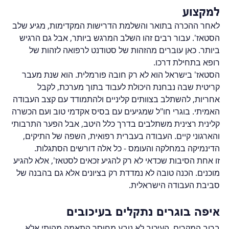
למקצוע
לאחר ההכרה בתואר והשלמת הדרישות המקדימות, מגיע שלב 
הסטאז'. עבור רבים זהו השלב המרגש ביותר, אבל גם הרגיש 
ביותר. כאן עוברים מהזהות של סטודנט לרפואה לזהות של 
רופא בתחילת דרכו.
הסטאז' בישראל הוא לא רק חובה פורמלית. הוא שנת מעבר 
קריטית שבה נבחנת היכולת לעבוד בתוך מערכת, לקבל 
אחריות, להשתלב בצוותים קליניים ולהתמודד עם קצב העבודה 
האמיתי. בוגרי חו"ל שמגיעים עם בסיס אקדמי טוב ועם הכשרה 
קלינית רצינית משתלבים בדרך כלל היטב, אבל הפער התרבותי 
והארגוני קיים. העבודה בעברית רפואית, השפה של התיקים, 
הדינמיקה במחלקה והעומס - כל אלה דורשים הסתגלות.
זו אחת הסיבות שכדאי לא רק להגיע זכאים לסטאז', אלא להגיע 
מוכנים. הכנה טובה לא נמדדת רק בציונים אלא גם בהבנה של 
סביבת העבודה הישראלית.
איפה בוגרים נתקלים בעיכובים
ברוב המקרים, העיכוב לא נובע מחוסר התאמה מהותי אלא 