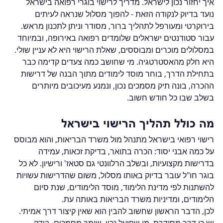
איך יחזור נכון לישראל. מדריך לרישוי בוגרי רפואה בישראל 
נועד בדיוק לנקודה הזאת - להפוך מסלול שנראה לעיתים 
בירוקרטי ומעורפל לתהליך ברור, מסודר וניתן לתכנון מראש.
עבור סטודנטים ישראלים שלומדים רפואה באירופה, ובמיוחד 
במסלולים מוכרים ומבוססים, שאלת הרישוי היא לא עניין שולי. 
היא חלק מהאסטרטגיה. מי שחושב כמה צעדים קדימה כבר 
בתחילת הדרך, בוחר מוסד לימודים מתוך הבנה של דרישות 
ההכרה, בונה תיק מסמכים נכון, ונמנע מעיכובים מיותרים 
בשלב שבו כל חודש חשוב.
מה כולל תהליך הרישוי בישראל
רישוי רפואי בישראל מתנהל מול משרד הבריאות, והוא מבוסס 
על כמה אבני יסוד: הכרה בתואר, בדיקת זכאות, עמידה 
בדרישות מקצועיות, ובשלב הרלוונטי גם סטאז' ורישיון. לא כל 
בוגר חו"ל עובר בדיוק באותו מסלול, משום שהדרישות עשויות 
להשתנות לפי מדינת הלימוד, מוסד הלימודים, שנת סיום 
הלימודים, ומדיניות משרד הבריאות באותה עת.
לכן, הדבר הראשון שחשוב להבין הוא שאין קיצור דרך אמיתי. 