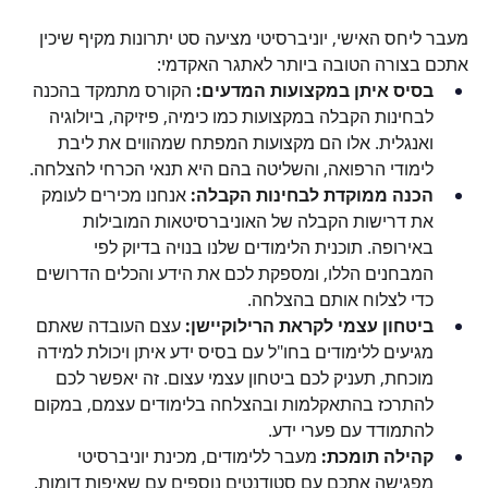
מעבר ליחס האישי, יוניברסיטי מציעה סט יתרונות מקיף שיכין 
אתכם בצורה הטובה ביותר לאתגר האקדמי:
בסיס איתן במקצועות המדעים:
 הקורס מתמקד בהכנה 
לבחינות הקבלה במקצועות כמו כימיה, פיזיקה, ביולוגיה 
ואנגלית. אלו הם מקצועות המפתח שמהווים את ליבת 
לימודי הרפואה, והשליטה בהם היא תנאי הכרחי להצלחה.
הכנה ממוקדת לבחינות הקבלה:
 אנחנו מכירים לעומק 
את דרישות הקבלה של האוניברסיטאות המובילות 
באירופה. תוכנית הלימודים שלנו בנויה בדיוק לפי 
המבחנים הללו, ומספקת לכם את הידע והכלים הדרושים 
כדי לצלוח אותם בהצלחה.
ביטחון עצמי לקראת הרילוקיישן:
 עצם העובדה שאתם 
מגיעים ללימודים בחו"ל עם בסיס ידע איתן ויכולת למידה 
מוכחת, תעניק לכם ביטחון עצמי עצום. זה יאפשר לכם 
להתרכז בהתאקלמות ובהצלחה בלימודים עצמם, במקום 
להתמודד עם פערי ידע.
קהילה תומכת:
 מעבר ללימודים, מכינת יוניברסיטי 
מפגישה אתכם עם סטודנטים נוספים עם שאיפות דומות. 