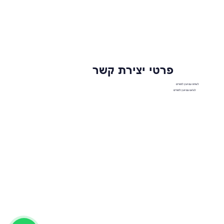
פרטי יצירת קשר
לשיחה עם יועץ לימודים
לצ'אט עם יועץ לימודים