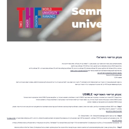
מבחן הרישוי הישראלי
.מתקיים פעמיים בשנה, מועד חורף ומועד קיץ. המבחן זמין ב- 5 שפות: עברית, אנגלית, רוסית, ספרדית וערבית
.החל משנת 2020 הבחינה מתקיימת על גבי מחשב בלבד וכוללת 210 שאלות בשני חלקים
.הבחינה כוללת שאלות לפי החלוקה הבאה: 60 שאלות בפנימית, 50 שאלות בכירורגיה, 30 שאלות בגניקולוגיה ומיילדות, 20 שאלות בפסיכיאטריה ו- 50 שאלות בילדים
.את הסילבוס למבחן וספרות מומלצת ניתן למצוא בקישור הבא
סילבוס למבחן הרישוי ברפואה
.לקישור להדמיה של מבחן הרישוי לחץ כאן
שם משתמש: Demo1234
סיסמה: 1234
.הרשמה למבחן מתבצעת דרך משרד הבריאות וההסתדרות הרפואית (הר"י). לצורך ההרשמה בוגר לימודים בהונגריה נדרש להגיש את גליון הציונים והדיפלומה, טופס הרשמה והצהרת בריאות
.ניתן לבקש תוספת זמן של 40 דק' למי שיש בידיו אבחון מוכר על ידי משרד הבריאות
:מבחן הרישוי האמריקאי USMLE
..החל משנת 2017 משרד הבריאות מכיר במבחן הרישוי האמריקאי USMLE לצורך השתלבות כרופאים בישראל, כך שלמעשה מבחן USMLE מייתר את מבחן הרישוי הישראלי
.מבחן USMLE מיועד בעקרון למי שרוצה לעבוד בארה"ב, אך כאמור משרד הבריאות הישראלי מכיר במבחן לצורך השתלבות בעבודה כרופאים בישראל
:מבחן USMLE מתקיים על גבי מחשב ומורכב ממספר שלבים
Step 1
- מכיל 280 שאלות בנושאים פרה קליניים, כלומר מדעי יסוד ברפואה. השאלות בודקות הבנת מערכות ותהליכים בגוף האדם דוגמת מערכת החיסון, מערכת הדם, מערכת הרבייה ועוד. המבחן
.מחולק ל- 7 סשנים, כל אחד בן 60 דקות
למידע על שלב זה לחץ כאן
Step 2
- מורכב משני חלקים CK -Clinical Knowledge ו- CS- Clinical Skills
CK - מורכב ממבחן על גבי מחשב הכולל 318 שאלות ב- 8 סשנים של 60 דקות. המבחן בודק ידע בנושאים קליניים ומקרים רפואיים בתחום של פנימית, כירורגיה, ילדים, גניקולוגיה ופסיכיאטריה.
למידע נוסף על
הבחינה לחץ כאן
CS - מבחן מעשי המתקיים בארה"ב. בחלק זה הנבחן פוגש 12 חולים מדומים ויש לו 15 דקות לבצע טיפול ואבחנה על "המטופלים". בחלק הזה הנבחן נמדד ברמת האנגלית, בגישה הטיפולית, בעמידה
Step 3
- בחלק האחרון, שאורך יומיים, מתקיימים מבחנים על גבי מחשב וראיונות. כאן בודקים את יכולת ההבנה של הנבחן באתיקה רפואית, בניהול אבחון ותהליך טיפולי של חולה ויכולות בינאישיות