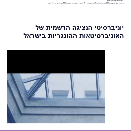
.בלחץ ובפתרון הטיפולי שנתן
.ביום הראשון המבחן כולל 232 שאלות מחולקות למקטעים, סה"כ כ- 7 שעות ואילו ביום השני הוא כולל 180 שאלות ונמשך כ- 9 שעות
יוניברסיטי הנציגה הרשמית של
האוניברסיטאות ההונגריות בישראל