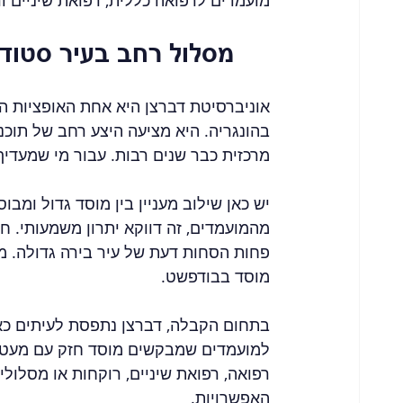
מועמדים לרפואה כללית, רפואת שיניים ו
University of Debrecen - מסלול רחב בעי
אוניברסיטת דברצן היא אחת האופציות המ
בהונגריה. היא מציעה היצע רחב של תוכנ
מרכזית כבר שנים רבות. עבור מי שמעדיף
יש כאן שילוב מעניין בין מוסד גדול ומבו
מהמועמדים, זה דווקא יתרון משמעותי. חיי
פחות הסחות דעת של עיר בירה גדולה. מנ
מוסד בבודפשט.
בתחום הקבלה, דברצן נתפסת לעיתים כא
למועמדים שמבקשים מוסד חזק עם מעט י
רפואה, רפואת שיניים, רוקחות או מסלולי
האפשרויות.