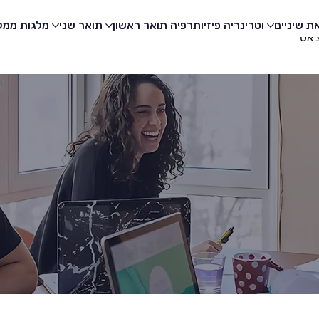
ת שיניים
וטרינריה
פיזיותרפיה
תואר ראשון
תואר שני
מלגות
ממלי
'אט