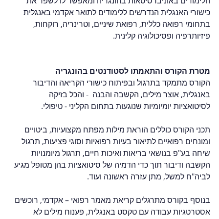
הלימודים באוניברסיטאות בהונגריה ומאפשר לו לשפר את 
כישורי האנגלית הנדרשים ללימודים לתואר אקדמי באנגלית 
בתחומי רפואה כללית, רפואת שיניים, וטרינריה, רוקחות, 
פיזיותרפיה ופסיכולוגיה קלינית.
מטרת הקורס והתאמתו לסטודנטים בהונגריה
הקורס מתמקד בתרגול ובפיתוח כישורי הקריאה והדיבור 
באנגלית, אוצר מילים, הקשבה והבנה  - והכל בזיקה 
לסיטואציות יומיומיות שנוגעות בתחום הקליני - טיפולי. 
תכני הקורס כוללים הוראת מילות מפתח מקצועיות, ביטויים 
ומונחים רפואיים לתיאור בעיות רפואיות וסוגי פציעות, תרגול 
שיחה בע"פ בנושאי בריאות ואיכות חיים, תרגול מיומנויות 
הקשבה ודיבור תוך כדי הדמיה של סיטואציות בהן מטופל מגיע 
לביה"ח למשל, מתן עזרה ראשונה ועוד.
בנוסף בקורס מתרגלים קריאת מאמר רפואי – אקדמי, רוכשים 
אסטרטגיות עבודה עם טקסט באנגלית, פענוח מילים לא 