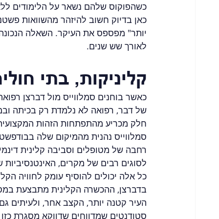
כשהפוקוס שלהם נשאר על הלימודים ללא 
כאן בדיוק חשוב להיזהר מהשוואות פשטניו
יותר" מפספס את העיקר. השאלה הנכונה 
לאורך שש שנים.
קליניקות, בתי חול
כאשר בוחנים סמלווייס מול דברצן רפואה
של דבר, רפואה לא נלמדת רק בכיתה ובמ
חלק מכריע מהתפתחות הזהות המקצועית
סמלווייס נהנית מהמיקום שלה בבודפשט, 
רחבה של מטופלים וסביבה קלינית דינמית
לסוגים רבים של מקרים, האינטנסיביות ש
כל אלה יכולים להוסיף עומק לחוויה הקלי
בדברצן, ההכשרה הקלינית מתבצעת במסגר
העיר קטנה יותר, הקצב אחר, ולעיתים ג
סטודנטים שמדווחים שדווקא מסגרת כזו