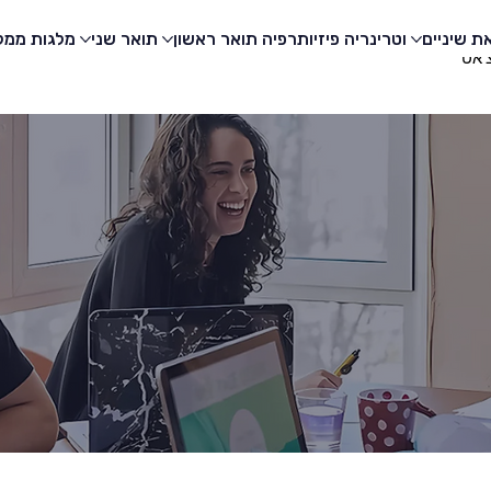
ת שיניים
וטרינריה
פיזיותרפיה
תואר ראשון
תואר שני
מלגות
ממלי
'אט