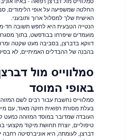
סמלווייס מול דברצן רפואה - באיזו אוני
החלטה שמשפיעה על אופי הלימודים, סב
האישית שלך למסלול ארוך ותובעני.
הנטייה הטבעית היא לחפש תשובה חד-משמ
מועמדים שיפרחו בבודפשט, בתוך מסגרת גד
דווקא בדברצן, בסביבה מעט שקטה ומרוכז
בהבנה של ההבדלים האמיתיים, לא בסיס
סמלווייס מול דברצ
באופי המוסד
סמלווייס נחשבת עבור רבים לשם המזוהה 
בעלת מסורת רפואית חזקה מאוד, עם מיק
העובדה שמדובר במוסד המזוהה כמעט לחלו
טיפוליים, יוצרת תחושת מיקוד מקצועי בר
דברצן, לעומתה, היא אוניברסיטה רחבה 