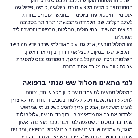
השנים הראשונות מוקדשות לבניית בסיס מדעי חזק. 
הסטודנטים לומדים מקצועות כמו ביולוגיה, כימיה, פיזיולוגיה, 
אנטומיה, היסטולוגיה וביוכימיה. בהמשך עוברים בהדרגה 
לשלב הקליני, שבו הלמידה מתבצעת יותר ויותר בסביבה 
רפואית ממשית - בתי חולים, מחלקות, מרפאות והכשרה ליד 
מטופלים.
זהו מסלול תובעני, אבל גם יעיל מאוד למי שכבר יודע מה היעד 
המקצועי שלו. במקום לפצל את הדרך בין תואר ראשון, 
השלמות וניסיון להתקבל בהמשך, הסטודנט נכנס למסגרת 
ארוכת טווח עם מטרה אחת ברורה.
למי מתאים מסלול שש שנתי ברפואה
המסלול מתאים למועמדים עם כיוון מקצועי חד, נכונות 
להשקעה מתמשכת ויכולת ללמוד בסביבה תחרותית. לא צריך 
להגיע מושלמים, אבל כן צריך להגיע בשלים. מי שמחפש 
"לבדוק אם רפואה מתאימה לי" תוך כדי תנועה, עלול לגלות 
שמדובר במסגרת שמצפה למחויבות כבר מהיום הראשון.
מנגד, מועמדים שיודעים שהם רוצים לעסוק ברפואה, ומבינים 
שהדרך דורשת שנים של למידה, משמעת ועמידה בלחץ, 