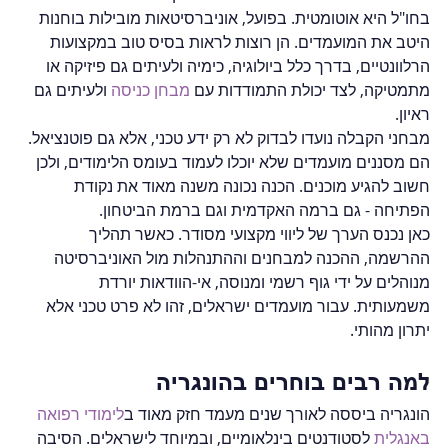
בחו"ל היא אוטומטית. בפועל, אוניברסיטאות מובילות בוחנות 
היטב את המועמדים. הן רוצות לראות בסיס טוב במקצועות 
הרלוונטיים, בדרך כלל ביולוגיה, כימיה ולעיתים גם פיזיקה או 
מתמטיקה, לצד יכולת התמודדות עם 
מבחן כניסה
 ולעיתים גם 
ראיון.
מבחני הקבלה נועדו לבדוק לא רק ידע טכני, אלא גם פוטנציאל. 
הם מסננים מועמדים שלא יוכלו לעמוד בעומס הלימודים, ולכן 
חשוב להגיע מוכנים. הכנה נכונה משנה מאוד את נקודת 
הפתיחה - גם ברמה האקדמית וגם ברמת הביטחון.
כאן נכנס הערך של ליווי מקצועי מסודר. כאשר תהליך 
ההרשמה, ההכנה למבחנים וההתנהלות מול האוניברסיטה 
מנוהלים על ידי גוף רשמי ומנוסה, אי-הוודאות יורדת 
משמעותית. עבור מועמדים ישראלים, זהו לא פרט טכני אלא 
יתרון מהותי.
למה רבים בוחרים בהונגריה
הונגריה ביססה לאורך שנים מעמד חזק מאוד ב
לימודי רפואה 
באנגלית
 לסטודנטים בינלאומיים, ובמיוחד לישראלים. הסיבה 