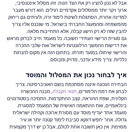
אבל לא נכון להציג רק את הצד הנוח. זהו מסלול אינטנסיבי, 
ארוך ויקר יותר ממסלולים אקדמיים רגילים. הוא דורש מעבר 
למדינה אחרת, הסתגלות לשיטת לימוד זרה, ולעיתים גם ריחוק 
מהמשפחה ומהמעגל החברתי בישראל. מי שנכנס אליו צריך 
להבין שזה לא רק הישג קבלה, אלא התחייבות מלאה.
גם סוגיית הרישוי העתידי חשובה. כל מועמד חייב לבדוק מראש 
את דרישות ההמשך הרלוונטיות לישראל ואת שלבי ההכרה 
והרישוי שיחולו במועד חזרתו. בתחום הזה אין מקום להנחות 
כלליות. צריך מידע עדכני, מדויק ומבוסס.
איך לבחור נכון את המסלול והמוסד
הבחירה הנכונה איננה מסתכמת בשם האוניברסיטה. צריך 
לבחון את רמת הלימודים, 
תנאי הקבלה
, מבנה ההכשרה 
הקלינית, שפת ההוראה, קצב ההתקדמות, התמיכה בסטודנטים 
בינלאומיים, ואת ההתאמה האישית של המועמד למסגרת.
מועמד אחד יעדיף מוסד עם מסורת ארוכה וקהילה ישראלית 
גדולה. אחר יחפש דווקא סביבת לימוד קטנה יותר או עיר 
מסוימת. אין כאן תשובה אחת לכולם, אבל כן יש דרך מקצועית 