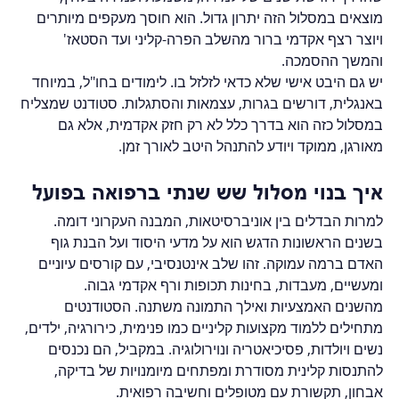
מוצאים במסלול הזה יתרון גדול. הוא חוסך מעקפים מיותרים 
ויוצר רצף אקדמי ברור מהשלב הפרה-קליני ועד הסטאז' 
והמשך ההסמכה.
יש גם היבט אישי שלא כדאי לזלזל בו. לימודים בחו"ל, במיוחד 
באנגלית, דורשים בגרות, עצמאות והסתגלות. סטודנט שמצליח 
במסלול כזה הוא בדרך כלל לא רק חזק אקדמית, אלא גם 
מאורגן, ממוקד ויודע להתנהל היטב לאורך זמן.
איך בנוי מסלול שש שנתי ברפואה בפועל
למרות הבדלים בין אוניברסיטאות, המבנה העקרוני דומה. 
בשנים הראשונות הדגש הוא על מדעי היסוד ועל הבנת גוף 
האדם ברמה עמוקה. זהו שלב אינטנסיבי, עם קורסים עיוניים 
ומעשיים, מעבדות, בחינות תכופות ורף אקדמי גבוה.
מהשנים האמצעיות ואילך התמונה משתנה. הסטודנטים 
מתחילים ללמוד מקצועות קליניים כמו פנימית, כירורגיה, ילדים, 
נשים ויולדות, פסיכיאטריה ונוירולוגיה. במקביל, הם נכנסים 
להתנסות קלינית מסודרת ומפתחים מיומנויות של בדיקה, 
אבחון, תקשורת עם מטופלים וחשיבה רפואית.