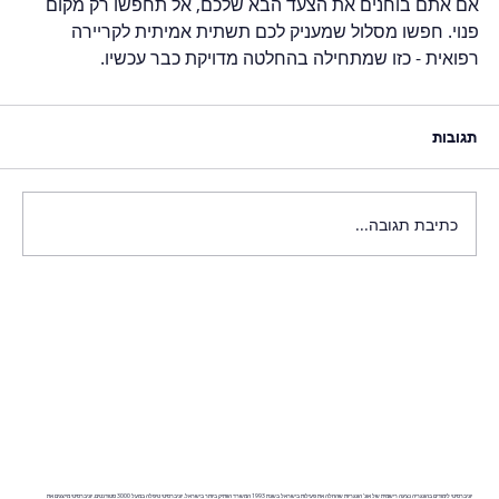
אם אתם בוחנים את הצעד הבא שלכם, אל תחפשו רק מקום 
פנוי. חפשו מסלול שמעניק לכם תשתית אמיתית לקריירה 
רפואית - כזו שמתחילה בהחלטה מדויקת כבר עכשיו.
תגובות
כתיבת תגובה...
יוניברסיטי לימודים בהונגריה נציגה רישמית של אונ' הונגריות שהחלה את פעילות בישראל בשנת 1993 המשרד הוותיק ביותר בישראל. יוניברסיטי טיפלה במעל 3000 סטודנטים. יוניברסיטי מייצגים את