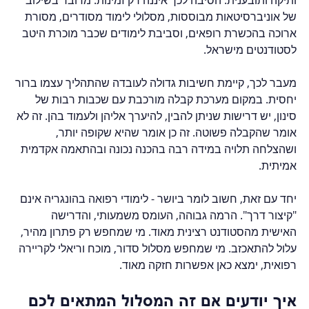
ותיקה ותובענית. הסיבה לכך איננה רק זמינות. מדובר בשילוב 
של אוניברסיטאות מבוססות, מסלולי לימוד מסודרים, מסורת 
ארוכה בהכשרת רופאים, וסביבת לימודים שכבר מוכרת היטב 
לסטודנטים מישראל.
מעבר לכך, קיימת חשיבות גדולה לעובדה שהתהליך עצמו ברור 
יחסית. במקום מערכת קבלה מורכבת עם שכבות רבות של 
סינון, יש דרישות שניתן להבין, להיערך אליהן ולעמוד בהן. זה לא 
אומר שהקבלה פשוטה. זה כן אומר שהיא שקופה יותר, 
ושהצלחה תלויה במידה רבה בהכנה נכונה ובהתאמה אקדמית 
אמיתית.
יחד עם זאת, חשוב לומר ביושר - לימודי רפואה בהונגריה אינם 
"קיצור דרך". הרמה גבוהה, העומס משמעותי, והדרישה 
האישית מהסטודנט רצינית מאוד. מי שמחפש רק פתרון מהיר, 
עלול להתאכזב. מי שמחפש מסלול סדור, מוכח וריאלי לקריירה 
רפואית, ימצא כאן אפשרות חזקה מאוד.
איך יודעים אם זה המסלול המתאים לכם