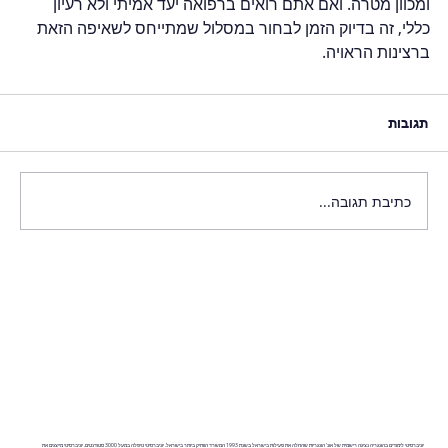
ומכוון מטרה. ואם אתם רואים ברפואה יעד אמיתי ולא רעיון 
כללי, זה בדיוק הזמן לבחור במסלול שמתייחס לשאיפה הזאת 
ברצינות הראויה.
תגובות
כתיבת תגובה...
יוניברסיטי לימודים בהונגריה נציגה רישמית של אונ' הונגריות שהחלה את פעילות בישראל בשנת 1993 המשרד הוותיק ביותר בישראל. יוניברסיטי טיפלה במעל 3000 סטודנטים. יוניברסיטי מייצגים את