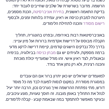
כשמדברים על מסלול קבלה לרפואה, הכוונה היא לא רק לטופס 
הרשמה. מדובר בשרשרת של שלבים שחייבים לעבוד יחד: 
בדיקת התאמה ראשונית, 
בחירת אוניברסיטה
, הכנת מסמכים, 
היערכות למבחן כניסה או ראיון, עמידה בלוחות זמנים, ולבסוף 
רישום מסודר
 והכנה לתחילת הלימודים.
באוניברסיטאות רבות באירופה, ובפרט בהונגריה, תהליך 
הקבלה מבוסס על דרישות אקדמיות ברורות ועל מיון ענייני. 
בדרך כלל נבדקים הישגים קודמים, קיימת דרישה לרקע מדעי 
ברמה מספקת, ולעיתים יש גם 
מבחן כניסה
 בביולוגיה, בכימיה 
ובאנגלית, לצד ראיון אישי. זהו מודל שמעדיף יכולת מוכחת 
והכנה רצינית, ולא רק נתון אחד בודד.
למועמדים ישראלים יש כאן יתרון ברור אם הם עובדים 
במסגרת מסודרת. במקום לנסות לפענח לבד מה כל מוסד 
דורש, מתי נפתחת ההרשמה ואיך נערכים נכון, הרבה יותר יעיל 
לנהל את התהליך באופן מובנה. זה חוסך טעויות, מונע עיכובים, 
ובעיקר מאפשר להתמקד במה שבאמת קובע - קבלה ללימודים.