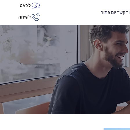
לצ'אט
ור קשר
יום פתוח
לשיחה