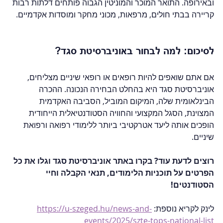
ובאירופה. התואר המוכר והמוניטין הגבוה פותחים דלתות רבות 
קריירה בבתי חולים, מרפאות, מכוני מחקר ומוסדות אקדמיים.
לסיכום: למה לבחור באוניברסיטת סגד?
אם אתם שואפים להיות רופאים או רופאי שיניים מצליחים, 
אוניברסיטת סגד היא בהחלט הבחירה הנכונה. ההכרה 
הבינלאומית שלה, המיקום המוביל, הסביבה האקדמית 
המצוינת, הסגל המקצועי והחוויה הסטודנטיאלית הייחודית 
הופכים אותה ליעד אטרקטיבי ביותר ללימודי רפואה ורפואת 
שיניים.
רוצים לדעת עוד? בקרו באתר אוניברסיטת סגד וגלו את כל 
הפרטים על תוכניות הלימודים, תנאי הקבלה וחיי 
הסטודנטים!
לינק לקריא נוספת: 
https://u-szeged.hu/news-and-
events/2025/szte-tops-national-list