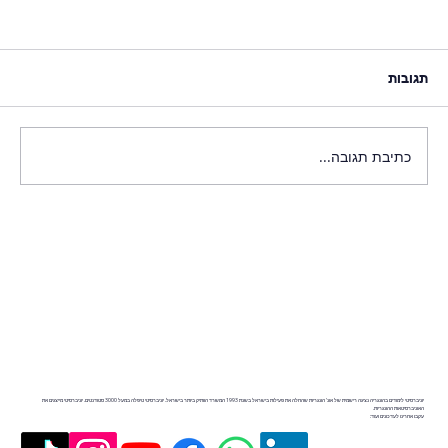
תגובות
כתיבת תגובה...
יוניברסיטי לימודים בהונגריה נציגה רישמית של אונ' הונגריות שהחלה את פעילות בישראל בשנת 1993 המשרד הוותיק ביותר בישראל. יוניברסיטי טיפלה במעל 3000 סטודנטים. יוניברסיטי מייצגים את
האוניברסיטאות ההונגריות.
עקבו אחרינו לעדכונים ועוד: