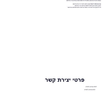
נציגות בלעדית של אוניברסיטת ELTE לפסיכולוגיה קלינית בעיר בודפשט
נציגות בלעדית של
האוניברסיטה לוטרינריה של בודפשט
האוניברסיטה הטכנולוגית לתחומי הנדסה בעיר בודפשט
מכללת מקדניאל המכינה הרשמית של אוניברסיטת סמלוויס בבודפשט
פרטי יצירת קשר
לשיחה עם יועץ לימודים
לצ'אט עם יועץ לימודים