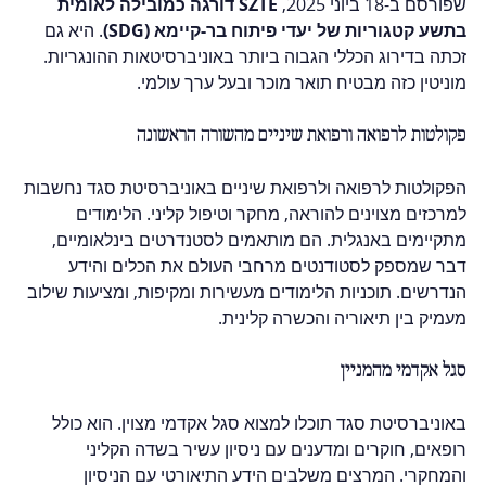
שפורסם ב-18 ביוני 2025, 
SZTE דורגה כמובילה לאומית 
בתשע קטגוריות של יעדי פיתוח בר-קיימא (SDG)
. היא גם 
זכתה בדירוג הכללי הגבוה ביותר באוניברסיטאות ההונגריות. 
מוניטין כזה מבטיח תואר מוכר ובעל ערך עולמי.
פקולטות לרפואה ורפואת שיניים מהשורה הראשונה
הפקולטות לרפואה ולרפואת שיניים באוניברסיטת סגד נחשבות 
למרכזים מצוינים להוראה, מחקר וטיפול קליני. הלימודים 
מתקיימים באנגלית. הם מותאמים לסטנדרטים בינלאומיים, 
דבר שמספק לסטודנטים מרחבי העולם את הכלים והידע 
הנדרשים. תוכניות הלימודים מעשירות ומקיפות, ומציעות שילוב 
מעמיק בין תיאוריה והכשרה קלינית.
סגל אקדמי מהמניין
באוניברסיטת סגד תוכלו למצוא סגל אקדמי מצוין. הוא כולל 
רופאים, חוקרים ומדענים עם ניסיון עשיר בשדה הקליני 
והמחקרי. המרצים משלבים הידע התיאורטי עם הניסיון 