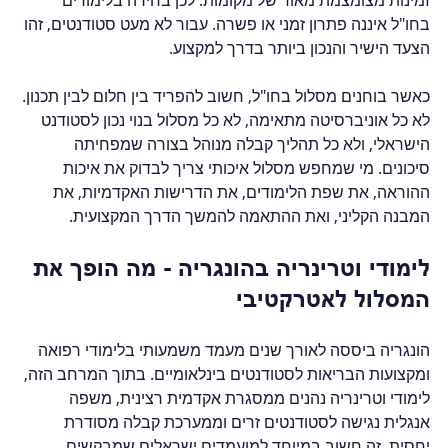
זמינות מצומצמת מאוד של מקומות. לכן בחירה בלימודים 
בחו"ל איננה פתרון זמני או פשרה. עבור לא מעט סטודנטים, זהו 
הצעד הישיר והנכון ביותר בדרך למקצוע.
כאשר בוחנים מסלול בחו"ל, חשוב להפריד בין חלום לבין תכנון. 
לא כל אוניברסיטה מתאימה, לא כל מסלול בנוי נכון לסטודנט 
הישראלי, ולא כל תהליך קבלה מנוהל בצורה שמפחיתה 
סיכונים. מי שמחפש מסלול איכותי צריך לבדוק את איכות 
ההוראה, את שפת הלימודים, את הדרישות האקדמיות, את 
המבנה הקליני, ואת ההתאמה להמשך הדרך המקצועית.
לימודי וטרינריה בהונגריה - מה הופך את 
המסלול לאטרקטיבי
הונגריה ביססה לאורך שנים מעמד משמעותי בלימודי רפואה 
ומקצועות הבריאות לסטודנטים בינלאומיים. בתוך המרחב הזה, 
לימודי וטרינריה נהנים ממסגרת אקדמית רצינית, משפה 
אנגלית נגישה לסטודנטים זרים וממערכת קבלה מסודרת 
יחסית. זה חשוב במיוחד למועמדים ישראלים שמבקשים 