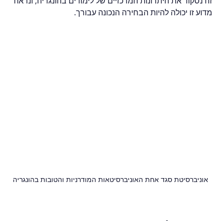
זה נסקור את היתרונות המרכזיים של לימודים בהונגריה, ונראה 
מדוע זו יכולה להיות הבחירה הנכונה עבורך.
אוניברסיטת סגד אחת האוניברסיטאות המודרניות והטובות בהונגריה