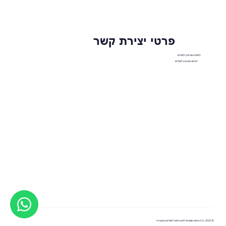
פרטי יצירת קשר
לשיחה עם יועץ לימודים
לצ'אט עם יועץ לימודים
© 2025. כל הזכויות שמורות ליוניברסיטי לימודים בהונגריה