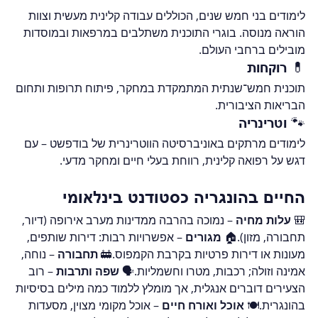
לימודים בני חמש שנים, הכוללים עבודה קלינית מעשית וצוות 
הוראה מנוסה. בוגרי התוכנית משתלבים במרפאות ובמוסדות 
מובילים ברחבי העולם.
💊 רוקחות
תוכנית חמש־שנתית המתמקדת במחקר, פיתוח תרופות ותחום 
הבריאות הציבורית.
🐾 וטרינריה
לימודים מרתקים באוניברסיטה הווטרינרית של בודפשט – עם 
דגש על רפואה קלינית, רווחת בעלי חיים ומחקר מדעי.
החיים בהונגריה כסטודנט בינלאומי
🎒 
עלות מחיה
 – נמוכה בהרבה ממדינות מערב אירופה (דיור, 
תחבורה, מזון).🏠 
מגורים
 – אפשרויות רבות: דירות שותפים, 
מעונות או דירות פרטיות בקרבת הקמפוס.🚋 
תחבורה
 – נוחה, 
אמינה וזולה; רכבות, מטרו וחשמליות.🗣️ 
שפה ותרבות
 – רוב 
הצעירים דוברים אנגלית, אך מומלץ ללמוד כמה מילים בסיסיות 
בהונגרית.🍽️ 
אוכל ואורח חיים
 – אוכל מקומי מצוין, מסעדות 