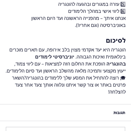
5️⃣ עזרה במגורים ובהגעה להונגריה
6️⃣ ליווי אישי במהלך הלימודים
אנחנו איתך – מהפנייה הראשונה ועד היום הראשון 
באוניברסיטה (וגם אחריו!).
לסיכום
הונגריה היא יעד אקדמי מצוין בלב אירופה, עם תארים מוכרים 
בינלאומית ואיכות הגבוהה. 
יוניברסיטי לימודים 
בהונגריה
 הופכת את החלום הזה למציאות – עם ליווי צמוד, 
ייעוץ מקצועי ותמיכה מלאה מהשלב הראשון ועד סיום הלימודים.
🎓 רוצה להתחיל את המסע שלך ללימודים בהונגריה?השאר 
פרטים באתר או צור קשר איתנו ונלווה אותך צעד אחר צעד 
להצלחה!
תגובות