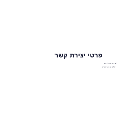
פרטי יצירת קשר
לשיחה עם יועץ לימודים
לצ'אט עם יועץ לימודים