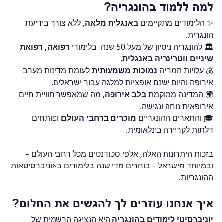
למה ללמוד בהונגריה?
✨ הלימודים מתקיימים 
באנגלית מלאה
, ללא צורך בידיעת 
הונגרית.
🏛️ להונגריה ניסיון של מעל 50 שנה  בלימודי 
רפואה, רפואת 
שיניים ווטרינריה באנגלית
. 
💰 עלויות המחיה 
נמוכות משמעותית
 לעומת מדינות מערב 
אירופה והיום ישנם אופציות למלגה עבור ישראלים.
🌍 המדינה ממוקמת 
בלב אירופה
, מה שמאפשר חוויית חיים 
אירופאית נוחה ונגישה.
🎓 והתארים ההונגריים 
מוכרים ברחבי העולם
 ופותחים 
דלתות לקריירה בינלאומית.
בזכות היתרונות האלה, אלפי סטודנטים מכל רחבי העולם – 
ובמיוחד מישראל – בוחרים מדי שנה בלימודים באוניברסיטאות 
ההונגריות.
איך אנחנו עוזרים לך להגשים את החלום?
יוניברסיטי לימודים בהונגריה
 היא הנציגה הרשמית של 