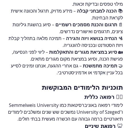
מילוי טפסים ובדיקת זכאות.
📚 
הכנה למבחני קבלה
 – מידע מדויק, תרגול והכוונה אישית 
לקראת הבחינות.
📄 
תרגום והכנת מסמכים רשמיים
 – סיוע בהשגת גיליונות 
ציונים, תרגומים ואישורים נדרשים.
🛂 
הנחיה בנושא ויזה והגירה
 – תמיכה מלאה בתהליך קבלת 
ויזת הסטודנט ובכניסה להונגריה.
🏡 
סיוע במציאת מגורים והתאקלמות
 – ליווי לפני הנסיעה, 
פגישת הכנה, וסיוע במציאת מקום מגורים מתאים.
🤝 
תמיכה מתמשכת
 – גם אחרי ההגעה, אנחנו זמינים לסייע 
בכל עניין אקדמי או אדמיניסטרטיבי.
תוכניות הלימודים המבוקשות
👨‍⚕️ רפואה כללית
לימודי רפואה באוניברסיטאות כמו Semmelweis University 
ו־University of Szeged נמשכים שש שנים ומשלבים לימודים 
תיאורטיים ברמה גבוהה עם הכשרה מעשית בבתי חולים.
🦷 רפואת שיניים