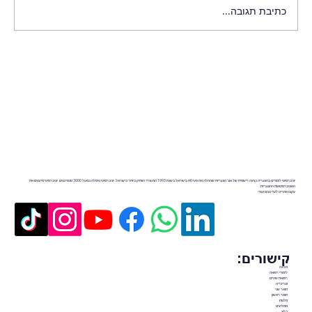
כתיבת תגובה...
יוניברסיטי לימודים בהונגריה נציגה רישמית של אונ' הונגריות שהחלה את פעילות בישראל בשנת 1993 המשרד הוותיק ביותר בישראל. יוניברסיטי טיפלה במעל 3000 סטודנטים. יוניברסיטי מייצגים את
האוניברסיטאות ההונגריות.
עקבו אחרינו לעדכונים ועוד:
קישורים:
מכינה
לימודי רפואה
רפואת שיניים
וטרינריה
תואר שני
תואר ראשון
מלגות
ממליצים
בלוג